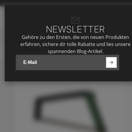
HOME
ONLINESHOP
CAMPER
MIETE
SAUNA
MARKTPLATZ
Ü
NEWSLETTER
SÄGEN
Gehöre zu den Ersten, die von neuen Produkten
Kompakte und effiziente Sägen, die du bei uns findest
erfahren, sichere dir tolle Rabatte und lies unsere
spannenden Blog-Artikel.
FILTER