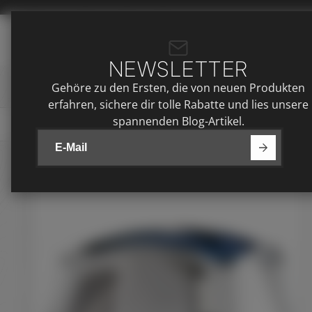
HOME
ONLINESHOP
CAMPER
MIETE
SAUNA
MARKTPLATZ
Ü
NEWSLETTER
BRUNNER ZELTE
Gehöre zu den Ersten, die von neuen Produkten
Entdecke Brunner Zelte – Qualität, die verbindet. Robu
erfahren, sichere dir tolle Rabatte und lies unsere
spannenden Blog-Artikel.
FILTER